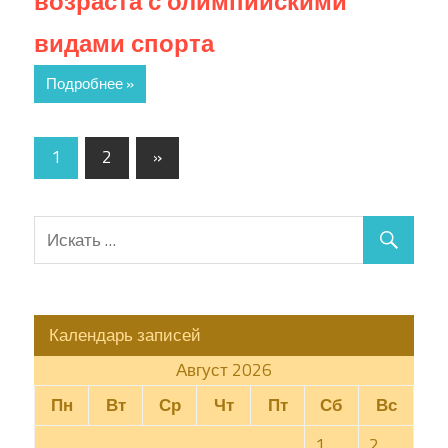
возраста с олимпийскими
видами спорта
Подробнее »
1
2
»
Календарь записей
Август 2026
Пн
Вт
Ср
Чт
Пт
Сб
Вс
1
2