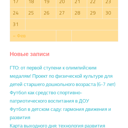
17
18
19
20
21
22
23
24
25
26
27
28
29
30
31
« Фев
Новые записи
ГТО: от первой ступени к олимпийским
медалям! Проект по физической культуре для
детей старшего дошкольного возраста (6-7 лет)
Футбол как средство спортивно-
патриотического воспитания в ДОУ
Футбол в детском саду: гармония движения и
развития
Карта выходного дня: технология развития